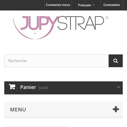
Contactez-nous
Connexion
Français
Panier
(vide)
MENU