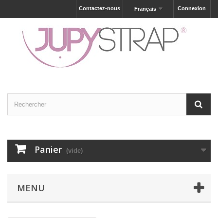
Contactez-nous
Connexion
Français
Panier
(vide)
MENU